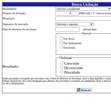
Busca Licitação
Modalidade:
/
Número da licitação:
(9999-AAL) "L" Letra se existir
Municipio:
Segmento de mercado:
Data de abertura do envelope:
(dd/mm/aaaa)
Situação
Em Aviso
Em Andamento
Encerrada
Ordenar
Crescente
Resultado:
Decrescente
Prioridade
Serão procuradas Licitações que estiverem com a Data de Abertura do Envelope, entre a data digitada e a data
Editais disponíveis até a data designada para abertura dos envelopes Licitações em andamento deste a data da 
ou até o encerramento.